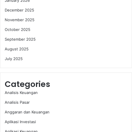
January 2026
December 2025
November 2025
October 2025
September 2025
August 2025
July 2025
Categories
Analisis Keuangan
Analisis Pasar
Anggaran dan Keuangan
Aplikasi Investasi
Aplikasi Keuangan