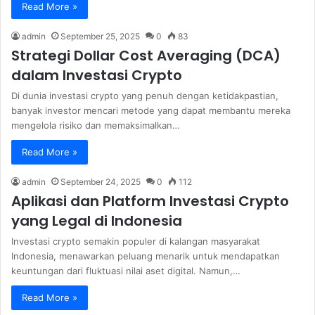
Read More »
admin
September 25, 2025
0
83
Strategi Dollar Cost Averaging (DCA)
dalam Investasi Crypto
Di dunia investasi crypto yang penuh dengan ketidakpastian,
banyak investor mencari metode yang dapat membantu mereka
mengelola risiko dan memaksimalkan…
Read More »
admin
September 24, 2025
0
112
Aplikasi dan Platform Investasi Crypto
yang Legal di Indonesia
Investasi crypto semakin populer di kalangan masyarakat
Indonesia, menawarkan peluang menarik untuk mendapatkan
keuntungan dari fluktuasi nilai aset digital. Namun,…
Read More »