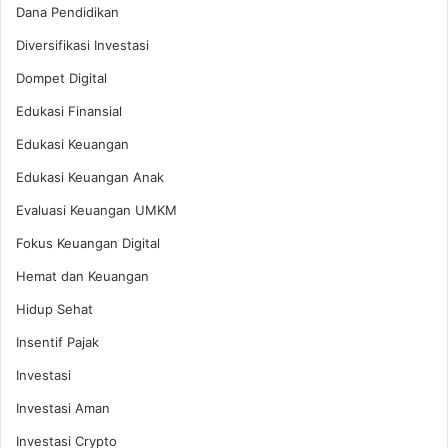
Dana Pendidikan
Diversifikasi Investasi
Dompet Digital
Edukasi Finansial
Edukasi Keuangan
Edukasi Keuangan Anak
Evaluasi Keuangan UMKM
Fokus Keuangan Digital
Hemat dan Keuangan
Hidup Sehat
Insentif Pajak
Investasi
Investasi Aman
Investasi Crypto