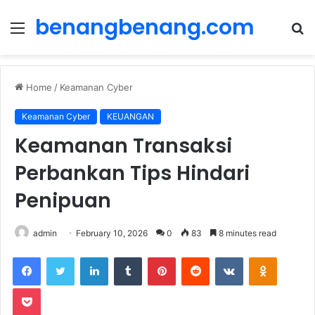
benangbenang.com
Menu
S
fo
Home
/
Keamanan Cyber
Keamanan Cyber
KEUANGAN
Keamanan Transaksi
Perbankan Tips Hindari
Penipuan
admin
February 10, 2026
0
83
8 minutes read
LinkedIn
Tumblr
Pinterest
Reddit
VKontakte
Odnoklas
Pocket