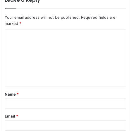
Leave a Reply
Your email address will not be published.
Required fields are
marked
*
C
o
m
m
e
n
t
Name
*
*
Email
*