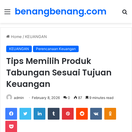
benangbenang.com
Menu
S
fo
Home
/
KEUANGAN
KEUANGAN
Perencanaan Keuangan
Tips Memilih Produk
Tabungan Sesuai Tujuan
Keuangan
admin
February 8, 2026
0
87
9 minutes read
LinkedIn
Tumblr
Pinterest
Reddit
VKontakte
Odnoklas
Pocket